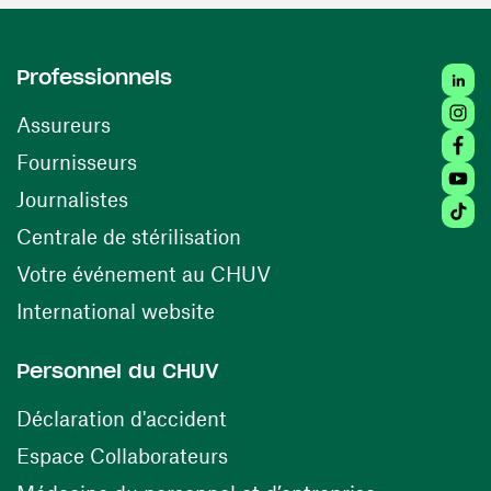
Linke
Professionnels
Insta
Assureurs
Faceb
(opens in a new window)
Fournisseurs
Youtu
Journalistes
Tikto
(opens in a new window)
Centrale de stérilisation
(opens in a new windo
Votre événement au CHUV
(opens in a new window)
International website
Personnel du CHUV
(opens in a new window)
Déclaration d'accident
(opens in a new window)
Espace Collaborateurs