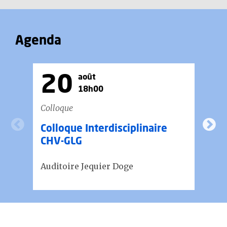
Agenda
20
août
18h00
Colloque
Fo
Colloque Interdisciplinaire
A
CHV-GLG
S
Auditoire Jequier Doge
Se
d