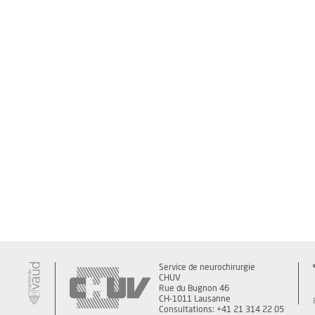
Service de neurochirurgie
CHUV
Rue du Bugnon 46
CH-1011 Lausanne
Consultations: +41 21 314 22 05