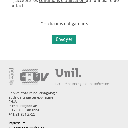
J'accepte les
conditions d'utilisation
du formulaire de
contact.
* = champs obligatoires
Envoyer
Faculté de biologie et de médecine
Service d'oto-rhino-laryngologie
et de chirurgie cervico-faciale
CHUV
Rue du Bugnon 46
CH - 1011 Lausanne
+41 21 314 2711
Impressum
Informations juridiques