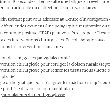
imum 10 secondes. Il en résulte une fatigue au réveil, un
nsion artérielle ou d’affections cardio-vasculaires.
cin traitant peut vous adresser au
Centre d'investigation 
 effectuer des examens (une polygraphie respiratoire ou
on continue positive (CPAP) peut vous être proposé. Il est
 à des interventions chirurgicales. En collaboration avec l
tuons les interventions suivantes:
tion des amygdales (amygdalectomie)
vention chirurgicale pour corriger la cloison nasale (septo
rvention chirurgicale pour retirer les tissus mous (luette 
plastie)
rgie orthognatique pour réaligner les mâchoires supérieure
de prothèse d’avancement mandibulaire
de
stimulateurs du nerf hypoglosse
.