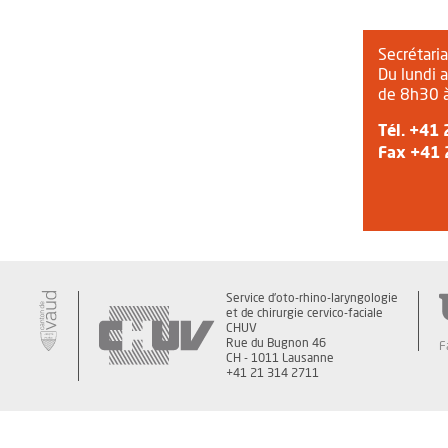
Secrétaria
Du lundi 
de 8h30 
Tél.
+41 
Fax +41 
Service d'oto-rhino-laryngologie
et de chirurgie cervico-faciale
CHUV
Rue du Bugnon 46
F
CH - 1011 Lausanne
+41 21 314 2711