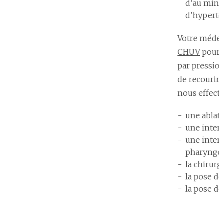
d’au min
d’hyperte
Votre méde
CHUV
pour
par pressi
de recourir
nous effec
une abla
une inter
une inte
pharyngo
la chiru
la pose 
la pose 