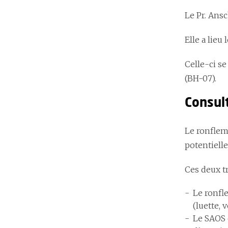
Le Pr. Ans
Elle a lieu
Celle-ci se
(BH-07).
Consul
Le ronflem
potentiell
Ces deux t
Le ronfl
(luette, 
Le SAOS 