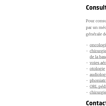
Consul
Pour consul
par un méd
générale de
oncologie
chirurgie
de la ba
voies aé
otologie
audiolog
phoniatr
ORL pédi
chirurgie
Contac