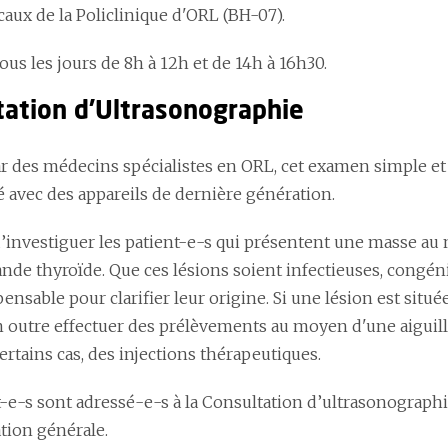
caux de la Policlinique d'ORL (BH-07).
 tous les jours de 8h à 12h et de 14h à 16h30.
tation d'Ultrasonographie
ar des médecins spécialistes en ORL, cet examen simple et
é avec des appareils de dernière génération.
’investiguer les patient-e-s qui présentent une masse au n
ande thyroïde. Que ces lésions soient infectieuses, congéni
pensable pour clarifier leur origine. Si une lésion est situ
outre effectuer des prélèvements au moyen d'une aiguille 
ertains cas, des injections thérapeutiques.
-e-s sont adressé-e-s à la Consultation d’ultrasonographie
tion générale.