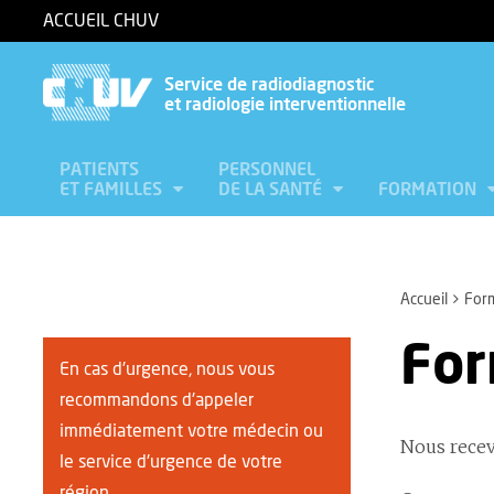
ACCUEIL CHUV
Service de radiodiagnostic
et radiologie interventionnelle
PATIENTS
PERSONNEL
ET FAMILLES
DE LA SANTÉ
FORMATION
Accueil
Form
For
En cas d'urgence, nous vous
recommandons d'appeler
immédiatement votre médecin ou
Nous recev
le service d'urgence de votre
région.