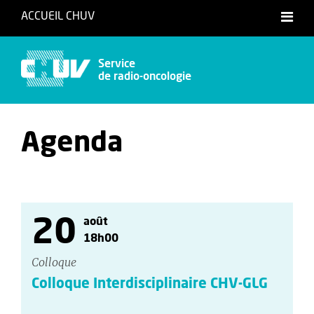
ACCUEIL CHUV
Service
de radio-oncologie
Agenda
20
août
18h00
Colloque
Colloque Interdisciplinaire CHV-GLG