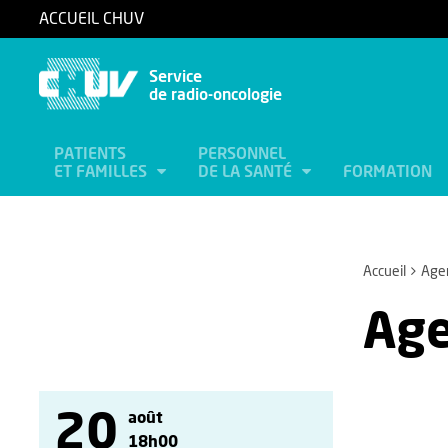
ACCUEIL CHUV
Service
de radio-oncologie
PATIENTS
PERSONNEL
ET FAMILLES
DE LA SANTÉ
FORMATION
Accueil
Age
Ag
20
août
18h00