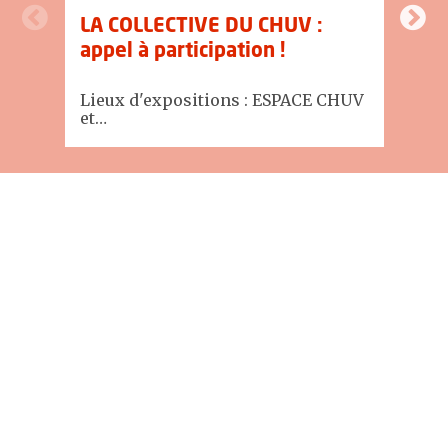
LA COLLECTIVE DU CHUV :
I
appel à participation !
C
Lieux d'expositions : ESPACE CHUV
Au
et…
Actualités
Grossesse et médicaments :
votre avis nous intéresse
Nous recherchons des volontaires
pour une étude