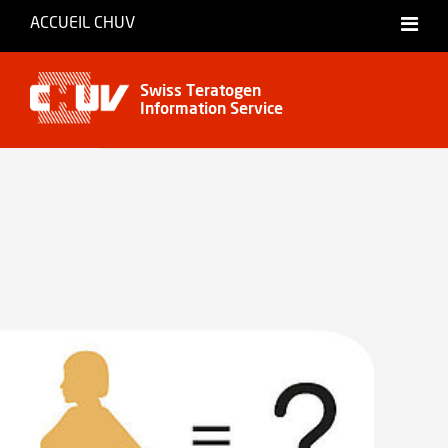
ACCUEIL CHUV
International website
Swiss Teratogen
Information Service
Français
English
Deutsch