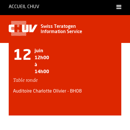
ACCUEIL CHUV
Français
Swiss Teratogen
Information Service
12
juin
12h00
à
14h00
Table ronde
Auditoire Charlotte Olivier - BH08