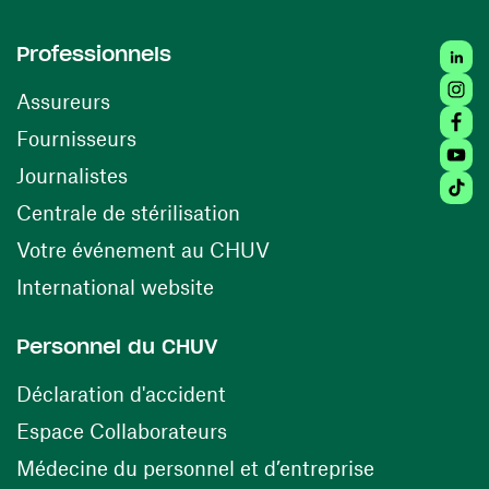
Linke
Professionnels
Insta
Assureurs
Faceb
(opens in a new window)
Fournisseurs
Youtu
Journalistes
Tikto
(opens in a new window)
Centrale de stérilisation
(opens in a new windo
Votre événement au CHUV
(opens in a new window)
International website
Personnel du CHUV
(opens in a new window)
Déclaration d'accident
(opens in a new window)
Espace Collaborateurs
(opens in a
Médecine du personnel et d’entreprise