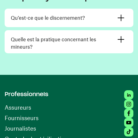
Qu’est-ce que le discernement?
Quelle est la pratique concernant les
mineurs?
Linke
Professionnels
Insta
Assureurs
Faceb
(opens in a new window)
Fournisseurs
Youtu
Journalistes
Tikto