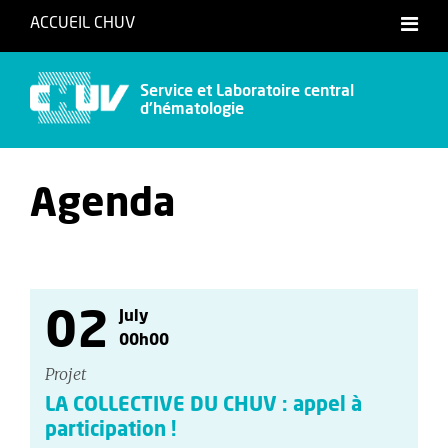
ACCUEIL CHUV
Service et Laboratoire central
d'hématologie
Agenda
02
July
00h00
Projet
LA COLLECTIVE DU CHUV : appel à
participation !