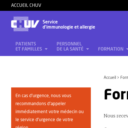
ACCUEIL CHUV
Service
d'immunologie et allergie
PATIENTS
PERSONNEL
ET FAMILLES
DE LA SANTÉ
FORMATION
Accueil
Form
For
En cas d'urgence, nous vous
recommandons d'appeler
immédiatement votre médecin ou
Nous recev
le service d'urgence de votre
région.