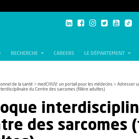
RECHERCHE
CAREERS
LE DÉPARTEMENT
onnel de la santé
medCHUV: un portail pour les médecins
Adresser un
terdisciplinaire du Centre des sarcomes (filière adultes)
loque interdiscipli
tre des sarcomes (f