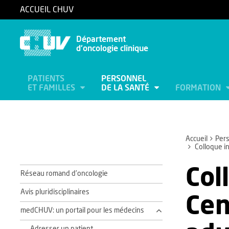
ACCUEIL CHUV
Département
d'oncologie clinique
PATIENTS
PERSONNEL
ET FAMILLES
DE LA SANTÉ
FORMATION
Accueil
Pers
Colloque in
Col
Réseau romand d'oncologie
Avis pluridisciplinaires
Cen
medCHUV: un portail pour les médecins