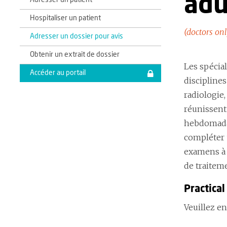
adu
Adresser un patient
Hospitaliser un patient
(doctors onl
Adresser un dossier pour avis
Obtenir un extrait de dossier
Les spécial
Accéder au portail
disciplines
radiologie,
réunissent 
hebdomadair
compléter u
examens à 
de traiteme
Practica
Veuillez e