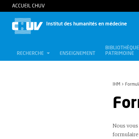
ACCUEIL CHUV
Institut des humanités en médecine
BIBLIOTHÈQUE
RECHERCHE
ENSEIGNEMENT
PATRIMOINE
IHM
Formula
For
Nous vous 
formulaire