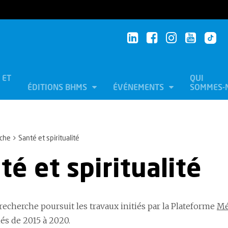
 ET
QUI
ÉDITIONS BHMS
ÉVÉNEMENTS
SOMMES-
che
Santé et spiritualité
té et spiritualité
recherche poursuit les travaux initiés par la Plateforme
Mé
s de 2015 à 2020.