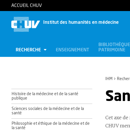
ACCUEIL CHUV
Institut des humanités en médecine
BIBLIOTHÈQUE
RECHERCHE
ENSEIGNEMENT
PATRIMOINE
IHM
Recher
San
Histoire de la médecine et de la santé
publique
Sciences sociales de la médecine et de la
santé
Cet axe de 
Philosophie et éthique de la médecine et de
CHUV mené
la santé