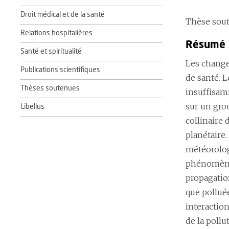
Droit médical et de la santé
Thèse sout
Relations hospitalières
Résumé
Santé et spiritualité
Les change
Publications scientifiques
de santé. 
Thèses soutenues
insuffisam
sur un gro
Libellus
collinaire 
planétaire
météorolog
phénomènes
propagation
que polluée
interaction
de la poll