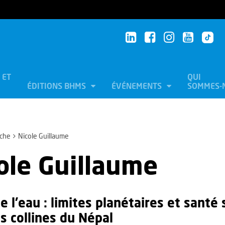
 ET
QUI
ÉDITIONS BHMS
ÉVÉNEMENTS
SOMMES-
che
Nicole Guillaume
ole Guillaume
de l’eau : limites planétaires et sant
s collines du Népal