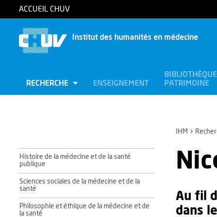
ACCUEIL CHUV
Institut des humanités en médecine
BIBLIOTHÈQUE
RECHERCHE
ENSEIGNEMENT
PATRIMOINE
IHM
Recher
Nic
Histoire de la médecine et de la santé
publique
Sciences sociales de la médecine et de la
santé
Au fil 
Philosophie et éthique de la médecine et de
dans le
la santé