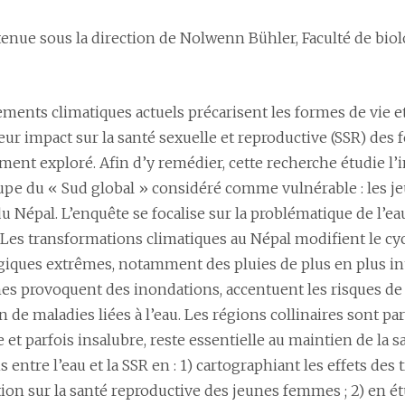
enue sous la direction de Nolwenn Bühler, Faculté de bio
ments climatiques actuels précarisent les formes de vie et
Leur impact sur la santé sexuelle et reproductive (SSR) d
ment exploré. Afin d’y remédier, cette recherche étudie l
upe du « Sud global » considéré comme vulnérable : les 
du Népal. L’enquête se focalise sur la problématique de l’
. Les transformations climatiques au Népal modifient le cy
iques extrêmes, notamment des pluies de plus en plus int
 provoquent des inondations, accentuent les risques de g
 de maladies liées à l’eau. Les régions collinaires sont par
 et parfois insalubre, reste essentielle au maintien de la sa
s entre l’eau et la SSR en : 1) cartographiant les effets d
ution sur la santé reproductive des jeunes femmes ; 2) en