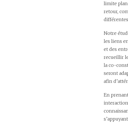
limite plan
retour, com
différentes
Notre étud
les liens e
et des ent
recueillir 
la co-cons
seront adap
afin d’att
En prenant
interactio
connaissanc
s’appuyant 