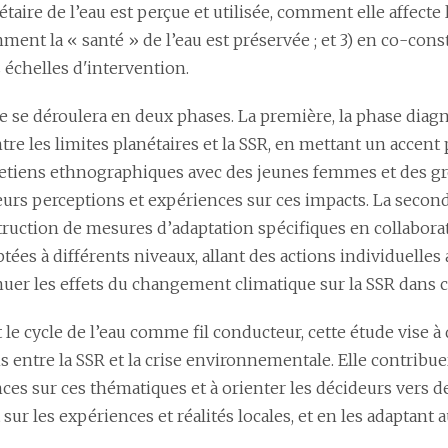
étaire de l’eau est perçue et utilisée, comment elle affect
ment la « santé » de l’eau est préservée ; et 3) en co-con
 échelles d'intervention.
e se déroulera en deux phases. La première, la phase diagn
ntre les limites planétaires et la SSR, en mettant un accent 
retiens ethnographiques avec des jeunes femmes et des 
leurs perceptions et expériences sur ces impacts. La second
truction de mesures d’adaptation spécifiques en collabor
tées à différents niveaux, allant des actions individuelles a
énuer les effets du changement climatique sur la SSR dans 
 le cycle de l’eau comme fil conducteur, cette étude vise 
ns entre la SSR et la crise environnementale. Elle contrib
es sur ces thématiques et à orienter les décideurs vers de
sur les expériences et réalités locales, et en les adaptan