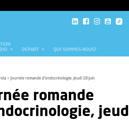
ATION
UDIO
DÉPART
QUI SOMMES-NOUS?
nda
Journée romande d’endocrinologie, jeudi 18 juin
rnée romande
ndocrinologie, jeud