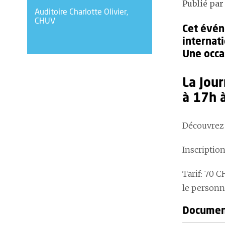
Publié par
Auditoire Charlotte Olivier,
CHUV
Cet évén
internat
Une occa
La Jou
à 17h à
Découvrez 
Inscriptio
Tarif: 70 C
le personn
Document