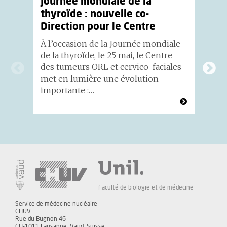
Journée mondiale de la
L
thyroïde : nouvelle co-
C
Direction pour le Centre
Le
im
À l’occasion de la Journée mondiale
ac
de la thyroïde, le 25 mai, le Centre
Ra
des tumeurs ORL et cervico-faciales
au
met en lumière une évolution
importante :…
Faculté de biologie et de médecine
Service de médecine nucléaire
CHUV
Rue du Bugnon 46
CH-1011 Lausanne, Vaud, Suisse