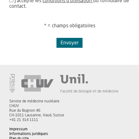
J'accepte les
conditions d'utilisation
du formulaire de
contact.
* = champs obligatoires
Envoyer
Faculté de biologie et de médecine
Service de médecine nucléaire
CHUV
Rue du Bugnon 46
CH-1011 Lausanne, Vaud, Suisse
+41 21 314 1111
Impressum
Informations juridiques
Plan du site