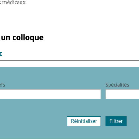
 médicaux.
 un colloque
E
efs
Spécialités
Réinitialiser
Filtrer