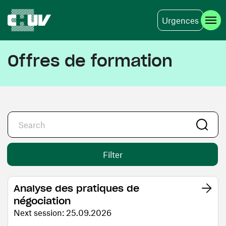
Urgences
Skip to main content
Offres de formation
Filter
Analyse des pratiques de
négociation
Next session: 25.09.2026