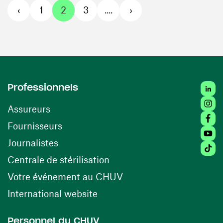
‹
1
2
3
....
›
Linke
Professionnels
Insta
Assureurs
Faceb
(opens in a new window)
Fournisseurs
Youtu
Journalistes
Tikto
(opens in a new window)
Centrale de stérilisation
(opens in a new windo
Votre événement au CHUV
(opens in a new window)
International website
Personnel du CHUV