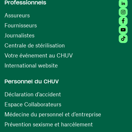
Linke
Professionnels
Insta
Assureurs
Faceb
(opens in a new window)
Fournisseurs
Youtu
Journalistes
Tikto
(opens in a new window)
Centrale de stérilisation
(opens in a new windo
Votre événement au CHUV
(opens in a new window)
International website
Personnel du CHUV
(opens in a new window)
Déclaration d'accident
(opens in a new window)
Espace Collaborateurs
(opens in a
Médecine du personnel et d’entreprise
(opens in a ne
Prévention sexisme et harcèlement