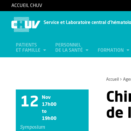
ACCUEIL CHUV
Service et Laboratoire central d'hématol
PATIENTS
PERSONNEL
ET FAMILLE
DE LA SANTÉ
FORMATION
Accueil
Age
Chi
12
Nov
17h00
de 
to
19h00
Symposium