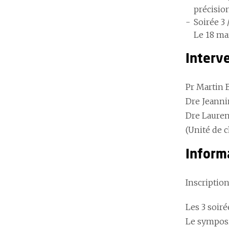
précisio
Soirée 3 
Le 18 ma
Interv
Pr Martin 
Dre Jeannin
Dre Lauren
(Unité de c
Inform
Inscription
Les 3 soir
Le symposi