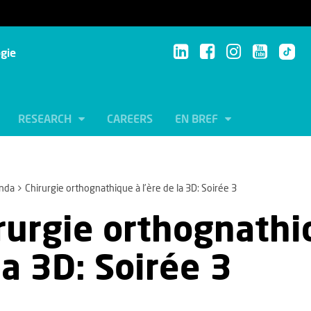
ogie
RESEARCH
CAREERS
EN BREF
nda
Chirurgie orthognathique à l’ère de la 3D: Soirée 3
rurgie orthognathiq
la 3D: Soirée 3