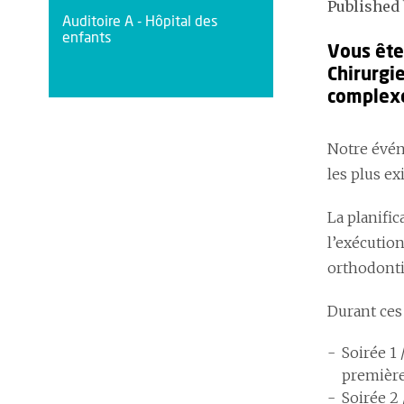
Published 
Auditoire A - Hôpital des
enfants
Vous ête
Chirurgie
complexe
Notre événe
les plus ex
La planific
l’exécution
orthodonti
Durant ces
Soirée 1
première 
Soirée 2 