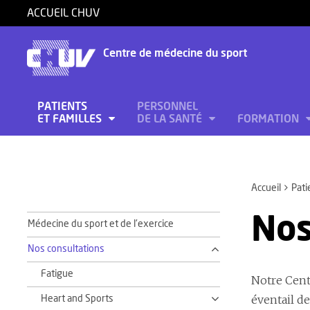
ACCUEIL CHUV
Centre de médecine du sport
PATIENTS
PERSONNEL
ET FAMILLES
DE LA SANTÉ
FORMATION
Accueil
Pati
Nos
Médecine du sport et de l'exercice
Nos consultations
Fatigue
Notre Centr
éventail de
Heart and Sports