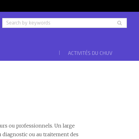
Searc
by
keyw
ACTIVITÉS DU CHUV
eurs ou professionnels. Un large
au diagnostic ou au traitement des