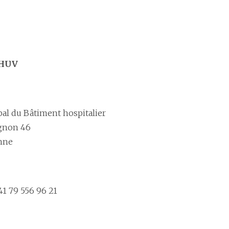
CHUV
pal du Bâtiment hospitalier
gnon 46
nne
41 79 556 96 21