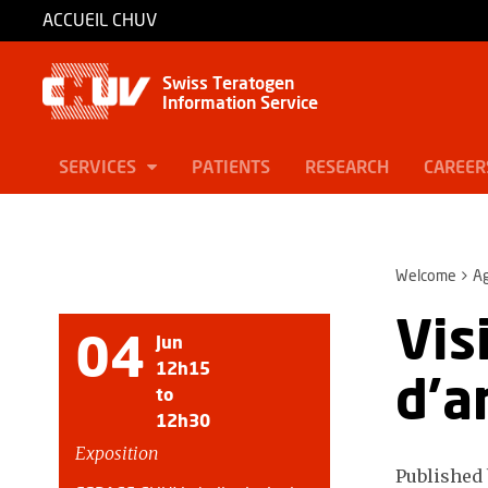
ACCUEIL CHUV
Swiss Teratogen
Information Service
SERVICES
PATIENTS
RESEARCH
CAREER
Welcome
A
Vis
04
Jun
12h15
d'a
to
12h30
Exposition
Published 