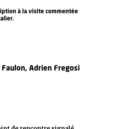
ription à la visite commentée
alier.
 Faulon, Adrien Fregosi
oint de rencontre signalé