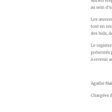
Adrien Fre
au sein d’
Les œuvres
tout en re
des bols, d
Le registr
présentés p
à revenir 
Agathe Nai
Chargées d