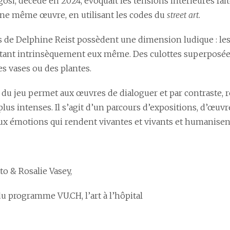
gosi, décédé en 2024, évoquait les tensions intérieures fa
une même œuvre, en utilisant les codes du
street art
.
 de Delphine Reist possèdent une dimension ludique : les
stant intrinsèquement eux même. Des culottes superposées
es vases ou des plantes.
e du jeu permet aux œuvres de dialoguer et par contraste,
lus intenses. Il s’agit d’un parcours d’expositions, d’œuvres
aux émotions qui rendent vivantes et vivants et humanisen
to & Rosalie Vasey,
u programme VU.CH, l’art à l’hôpital