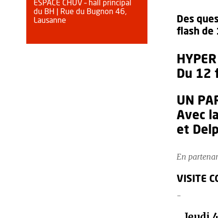
ESPACE CHUV – hall principal
du BH | Rue du Bugnon 46,
Des ques
Lausanne
flash de
HYPER
Du 12 
UN PA
Avec la
et Delp
En partenar
VISITE 
Jeudi 