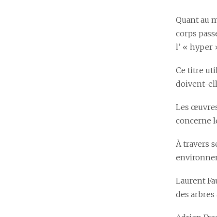
Quant au mo
corps pass
l’ « hyper 
Ce titre ut
doivent-ell
Les œuvres 
concerne l
À travers 
environne
Laurent Fa
des arbres