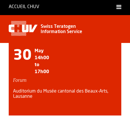
ACCUEIL CHUV
Français
Swiss Teratogen
Information Service
30
May
14h00
to
17h00
Forum
Auditorium du Musée cantonal des Beaux-Arts,
Lausanne