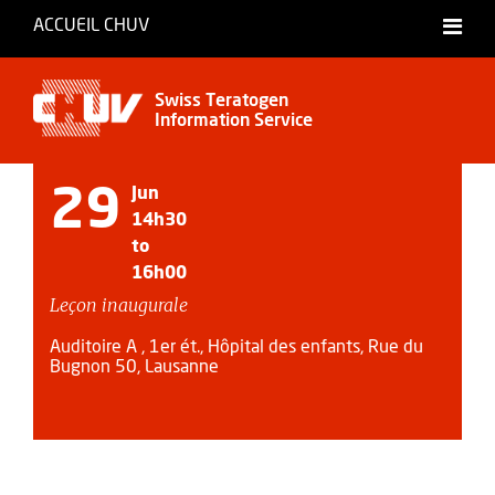
ACCUEIL CHUV
Français
Swiss Teratogen
Information Service
29
Jun
14h30
to
16h00
Leçon inaugurale
Auditoire A , 1er ét., Hôpital des enfants, Rue du
Bugnon 50, Lausanne