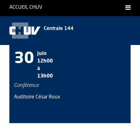
ACCUEIL CHUV
Centrale 144
30
juin
12h00
à
13h00
Conférence
Auditoire César Roux