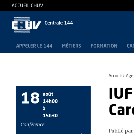
ACCUEIL CHUV
Centrale 144
APPELER LE 144
MÉTIERS
FORMATION
CA
Accueil
Age
IUF
18
août
14h00
Car
à
15h30
Conférence
Publié par