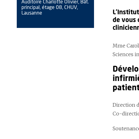
Auditoire Charlotte Olivier, Bât.
principal, étage 08, CHUV,
L'Institu
Lausanne
de vous 
clinicien
Mme Carole
Sciences i
Dévelo
infirmi
patien
Direction d
Co-directi
Soutenance