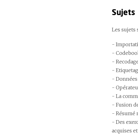
Sujets
Les sujets 
- Importat
- Codebook
- Recodage
- Etiquetag
- Données
- Opérateur
- La comma
- Fusion d
- Résumé n
- Des exer
acquises e