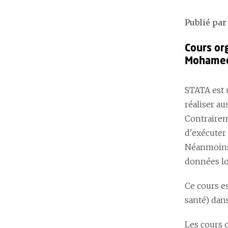
Publié par
Cours or
Mohamed
STATA est 
réaliser a
Contrairem
d'exécuter 
Néanmoins,
données lo
Ce cours e
santé) dan
Les cours o