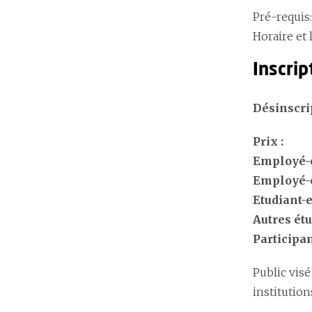
Pré-requis
Horaire et
Inscrip
Désinscrip
Prix :
Employé-e
E
mployé-e
Etudiant-
Autres étu
Participa
Public visé
institutions