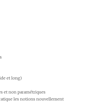
s
de et long)
s et non paramétriques
pratique les notions nouvellement