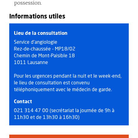
possession.
Informations utiles
Lieu de la consultation
Service d’angiologie
Rez-de-chaussée - MP18/02
Chemin de Mont-Paisible 18
1011 Lausanne
Pour les urgences pendant la nuit et le week-end,
le lieu de consultation est convenu
téléphoniquement avec le médecin de garde.
Contact
021 314 47 00 (secrétariat la journée de 9h à
11h30 et de 13h30 à 16h30)