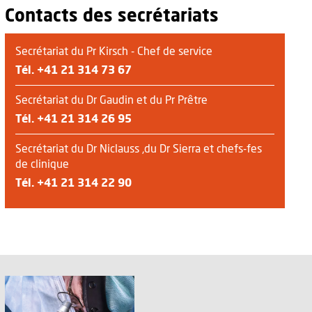
Contacts des secrétariats
Secrétariat du Pr Kirsch - Chef de service
Tél.
+41 21 314 73 67
Secrétariat du Dr Gaudin et du Pr Prêtre
Tél.
+41 21 314 26 95
Secrétariat du Dr Niclauss ,du Dr Sierra et chefs-fes
de clinique
Tél.
+41 21 314 22 90