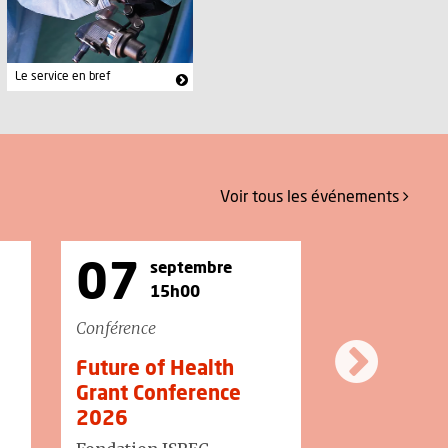
Le service en bref
Voir tous
les événements
07
07
septembre
sep
15h00
16
Conférence
Conférence
Future of Health
IUFRS : S
Grant Conference
de thèse -
2026
Marston