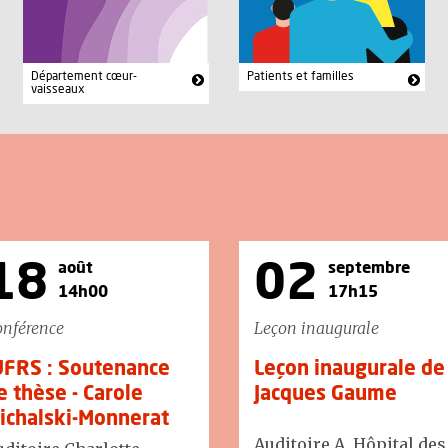
Département cœur-
Patients et familles
vaisseaux
18
02
août
septembre
14h00
17h15
nférence
Leçon inaugurale
UFRS : Soutenance
Leçon inaugurale de
e thèse - Carole
Jacques Gaume
ichalski-Monnerat
Auditoire A, Hôpital des