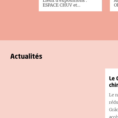
Lieux d'expositions :
A
ESPACE CHUV et…
Ol
Actualités
Le 
chi
Le n
rédu
Grâc
accè