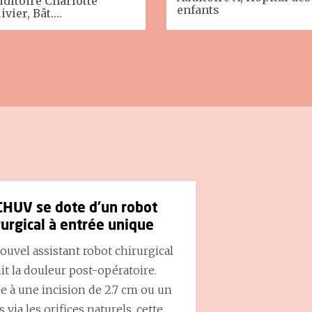
uditoire Charlotte
enfants
ivier, Bât.…
CHUV se dote d’un robot
rurgical à entrée unique
ouvel assistant robot chirurgical
it la douleur post-opératoire.
e à une incision de 2.7 cm ou un
s via les orifices naturels, cette…