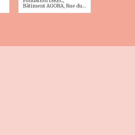
Fondation ISREC,
Auditoire M
Bâtiment AGORA, Rue du…
BH08, CHUV