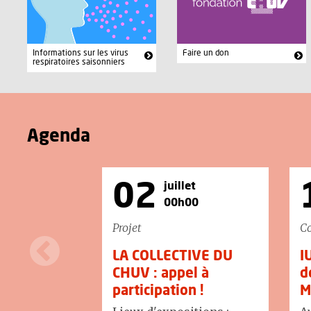
Informations sur les virus
Faire un don
respiratoires saisonniers
Agenda
02
juillet
00h00
Projet
Co
LA COLLECTIVE DU
I
CHUV : appel à
d
participation !
M