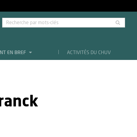
Rech
par
mots-
clés
NT EN BREF
ACTIVITÉS DU CHUV
ranck