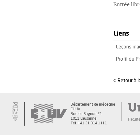
Entrée libr
Liens
Leçons ina
Profil du P
retour à l
Département de médecine
CHUV
Rue du Bugnon 21
1011 Lausanne
Facult
Tél. +41 21 314 1111