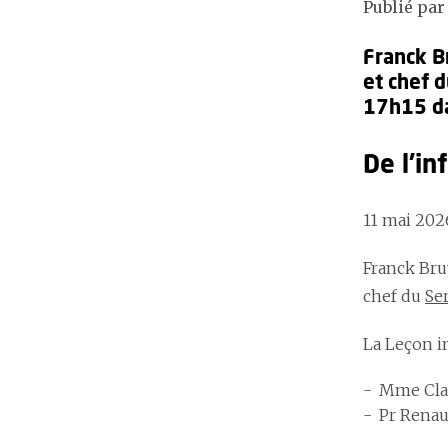
Publié par
Franck Br
et chef 
17h15 da
De l’in
11 mai 202
Franck Bru
chef du
Se
La Leçon i
Mme Clai
Pr Renau