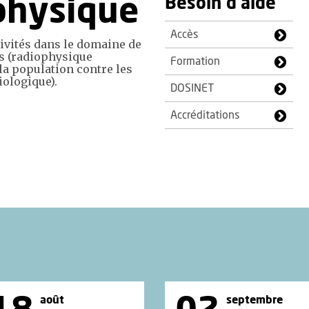
ophysique
Besoin d'aide
Accès
tivités dans le domaine de
s (radiophysique
Formation
 la population contre les
iologique).
DOSINET
Accréditations
août
septembre