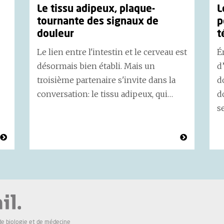
Le tissu adipeux, plaque-
L
tournante des signaux de
p
douleur
t
Le lien entre l'intestin et le cerveau est
É
désormais bien établi. Mais un
d
troisième partenaire s'invite dans la
d
conversation: le tissu adipeux, qui…
d
s
de biologie et de médecine