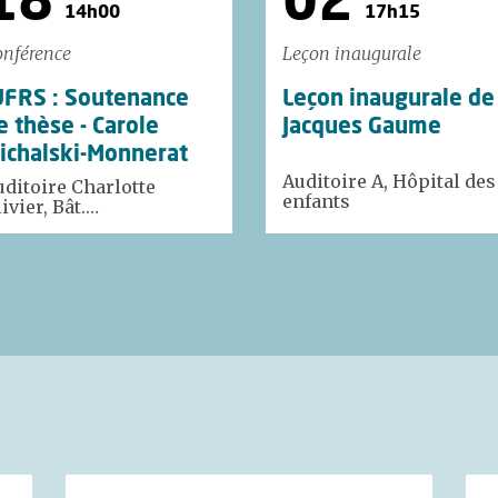
18
02
14h00
17h15
nférence
Leçon inaugurale
UFRS : Soutenance
Leçon inaugurale de
e thèse - Carole
Jacques Gaume
ichalski-Monnerat
Auditoire A, Hôpital des
uditoire Charlotte
enfants
ivier, Bât.…