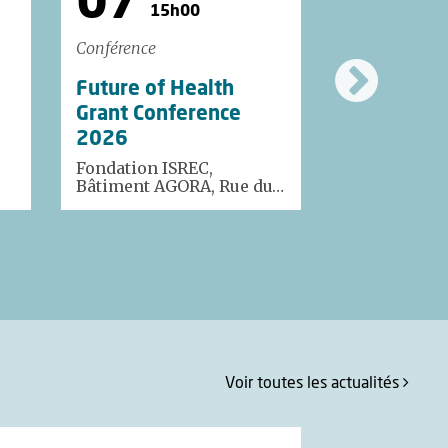
07
07
15h00
16
Conférence
Conférence
Future of Health
IUFRS : S
Grant Conference
de thèse -
2026
Marston
Fondation ISREC,
Auditoire M
Bâtiment AGORA, Rue du…
BH08, CHUV
Voir toutes
les actualités