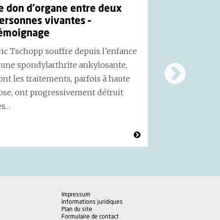
e don d’organe entre deux
Le Servic
ersonnes vivantes –
CHUV contr
émoignage
européen 
ric Tschopp souffre depuis l’enfance
Soutenu par 
’une spondylarthrite ankylosante,
AIRIS dévelo
ont les traitements, parfois à haute
génération d’
ose, ont progressivement détruit
pour la rech
es…
Service de…
Impressum
Informations juridiques
Plan du site
Formulaire de contact