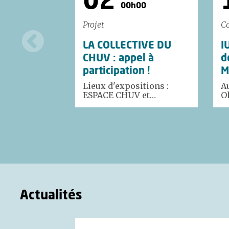
02
00h00
Projet
Co
LA COLLECTIVE DU
I
CHUV : appel à
d
participation !
M
Lieux d'expositions :
A
ESPACE CHUV et…
Ol
Actualités