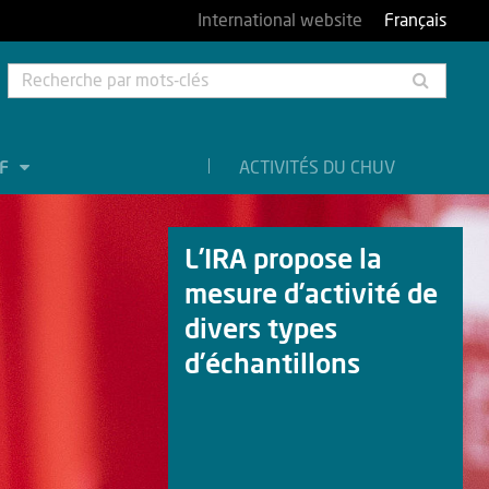
International website
Français
Rech
par
mots-
clés
EF
ACTIVITÉS DU CHUV
L’IRA propose la
mesure d’activité de
divers types
d’échantillons