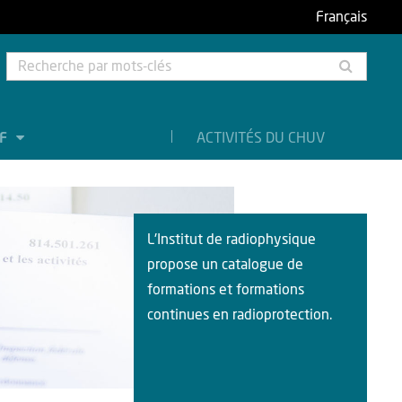
Français
Rech
par
mots-
clés
EF
ACTIVITÉS DU CHUV
L'Institut de radiophysique
propose un catalogue de
formations et formations
continues en radioprotection.