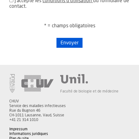
J'accepte les
conditions d'utilisation
du formulaire de
contact.
* = champs obligatoires
Envoyer
Faculté de biologie et de médecine
CHUV
Service des maladies infectieuses
Rue du Bugnon 46
CH-1011 Lausanne, Vaud, Suisse
+41 21 314 1010
Impressum
Informations juridiques
Plan du site