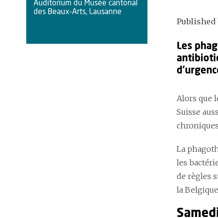
Auditorium du Musée cantonal
des Beaux-Arts, Lausanne
Published 
Les phag
antibioti
d’urgence
Alors que l
Suisse aus
chroniques
La phagoth
les bactéri
de règles s
la Belgique
Samedi