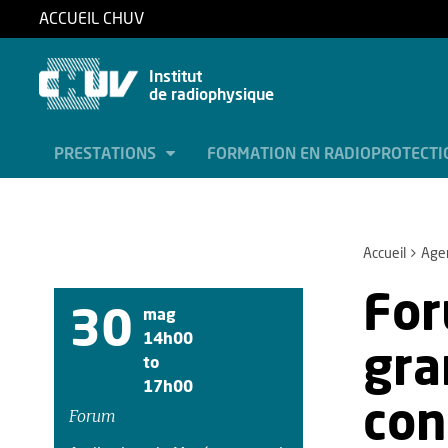
ACCUEIL CHUV
Institut
de radiophysique
PRESTATIONS
FORMATION EN RADIOPROTECT
Accueil
Age
For
30
mag
14h00
gra
to
17h00
con
Forum