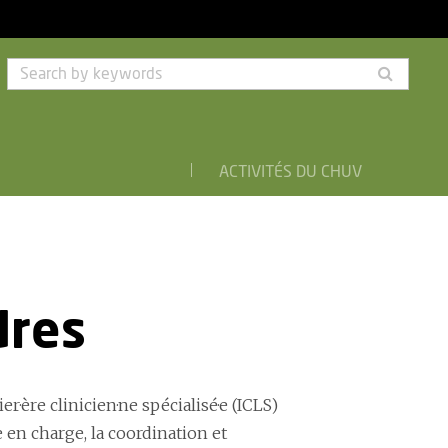
Searc
by
keyw
ACTIVITÉS DU CHUV
dres
·ère clinicien·ne spécialisé·e (ICLS)
e en charge, la coordination et