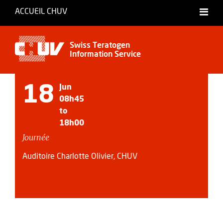
ACCUEIL CHUV
Français
Swiss Teratogen
Information Service
18
Jun
08h45
to
18h00
Journée
Auditoire Charlotte Olivier, CHUV