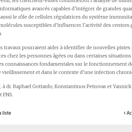
venir, les chercheur-euses combineront l’analyse de tissu
 informatiques avancés capables d’intégrer de grandes qua
aussi le rôle de cellules régulatrices du système immuni
molécules susceptibles d’influencer l’activité des centres g
.
s travaux pourraient aider à identifier de nouvelles pistes
es chez les personnes âgées ou dans certaines situations d
es connaissances fondamentales sur le fonctionnement de
e vieillissement et dans le contexte d’une infection chroni
. à dr. Raphael Gottardo, Konstantinos Petrovas et Yannick
t FNS.
a
liste
A