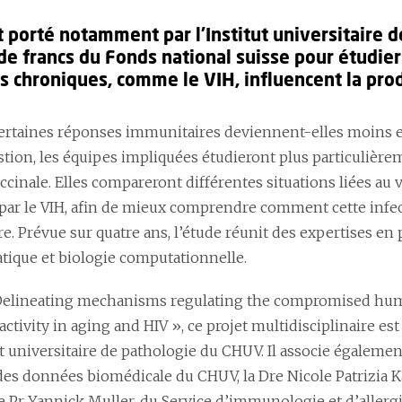
t porté notamment par l’Institut universitaire d
 de francs du Fonds national suisse pour étudie
ns chroniques, comme le VIH, influencent la prod
ertaines réponses immunitaires deviennent-elles moins eff
stion, les équipes impliquées étudieront plus particulièrem
cinale. Elles compareront différentes situations liées au v
par le VIH, afin de mieux comprendre comment cette infec
e. Prévue sur quatre ans, l’étude réunit des expertises e
tique et biologie computationnelle.
 Delineating mechanisms regulating the compromised hu
ivity in aging and HIV », ce projet multidisciplinaire est
ut universitaire de pathologie du CHUV. Il associe égaleme
des données biomédicale du CHUV, la Dre Nicole Patrizia Ka
le Pr Yannick Muller, du Service d’immunologie et d’aller