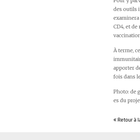
Pour y par
des outils
examinera 
CD4, et de 
vaccination
À terme, ce
immunitair
apporter d
fois dans l
Photo: de g
es du proje
retour à l