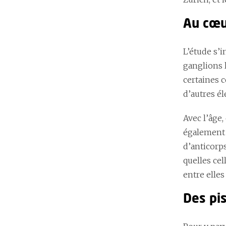
Au cœur
L’étude s’i
ganglions l
certaines c
d’autres é
Avec l’âge
également 
d’anticorp
quelles ce
entre elles
Des pi