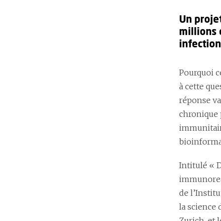
Un proje
millions
infectio
Pourquoi c
à cette que
réponse vac
chronique 
immunitair
bioinforma
Intitulé «
immunoreact
de l’Instit
la science 
Zurich, et 