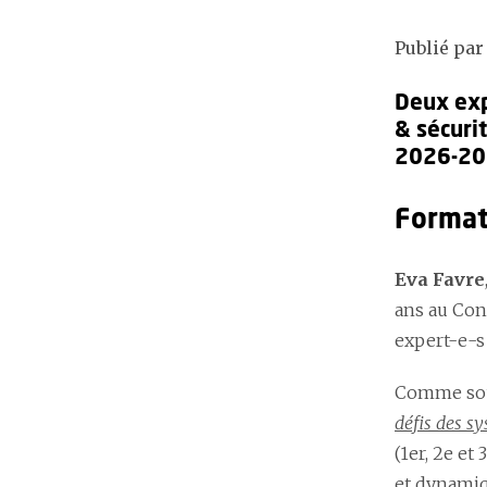
Publié par 
Deux exp
& sécuri
2026-20
Format
Eva Favre
ans au Cons
expert-e-s
Comme sou
défis des s
(1er, 2e et
et dynamiqu