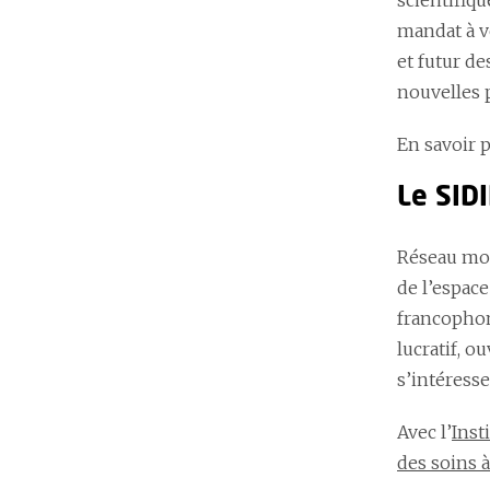
scientifiqu
mandat à ve
et futur de
nouvelles p
En savoir 
Le SIDI
Réseau mond
de l’espac
francophon
lucratif, o
s’intéress
Avec l’
Inst
des soins 