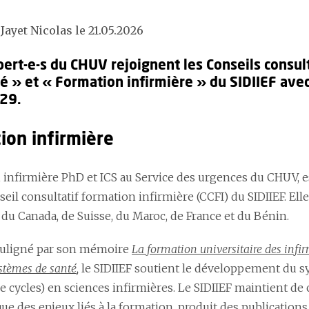
Jayet Nicolas le 21.05.2026
ert-e-s du CHUV rejoignent les Conseils consult
té » et « Formation infirmière » du SIDIIEF ave
29.
ion infirmière
, infirmière PhD et ICS au Service des urgences du CHUV,
eil consultatif formation infirmière (CCFI) du SIDIIEF. Elle
 du Canada, de Suisse, du Maroc, de France et du Bénin.
ligné par son mémoire
La formation universitaire des infir
ystèmes de santé
,
le SIDIIEF soutient le développement du 
 3e cycles) en sciences infirmières. Le SIDIIEF maintient de
e des enjeux liés à la formation, produit des publications et