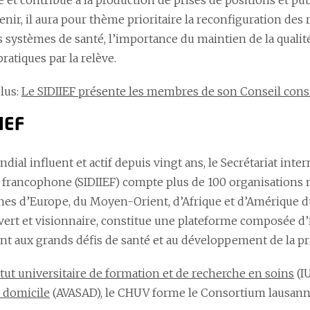
e et contribue à la production de prises de positions et pu
nir, il aura pour thème prioritaire la reconfiguration des 
s systèmes de santé, l’importance du maintien de la qualité
ratiques par la relève.
plus
:
Le SIDIIEF présente les membres de son Conseil consul
IEF
ial influent et actif depuis vingt ans, le Secrétariat inter
e francophone (SIDIIEF) compte plus de 100 organisation
es d’Europe, du Moyen-Orient, d’Afrique et d’Amérique d
uvert et visionnaire, constitue une plateforme composée d’i
ent aux grands défis de santé et au développement de la pr
itut universitaire de formation et de recherche en soins
(IU
à domicile
(AVASAD), le CHUV forme le Consortium lausann