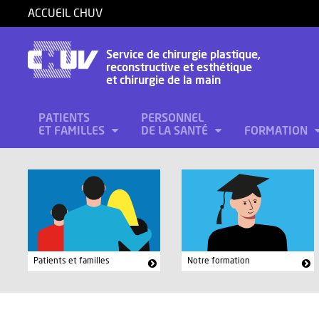
ACCUEIL CHUV
Service de chirurgie plastique,
reconstructive et esthétique
et chirurgie de la main
PATIENTS
PERSONNEL
ET FAMILLES
DE LA SANTÉ
FORMATION
Patients et familles
Notre formation