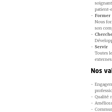
soignant
patient-
Former
Nous for
son comp
Cherch
Développ
Servir
Toutes l
externes.
Nos va
Engageme
professi
Qualité: 
Améliora
Communic