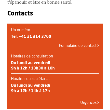
t’épanouir et être en bonne santé.
Contacts
Un numéro
Tél.
+41 21 314 3760
Formulaire de contact
Horaires de consultation
Du lundi au vendredi
9h à 12h / 13h30 à 18h
Horaires du secrétariat
Du lundi au vendredi
9h à 12h / 14h à 17h
Urgences