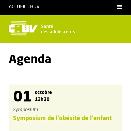
ACCUEIL CHUV
Santé
des adolescents
Agenda
01
octobre
13h30
Symposium
Symposium de l'obésité de l'enfant