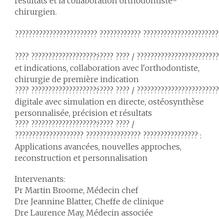
résultats et la collaboration orthodontiste-
chirurgien.
???????????????????????? ???????????? ???????????????????????
???? ????????????????????́???? ???? / ?????????????????????
et indications, collaboration avec l'orthodontiste,
chirurgie de première indication
???? ????????????????????́???? ???? / ???????????????????????
digitale avec simulation en directe, ostéosynthèse
personnalisée, précision et résultats
???? ????????????????????́???? ???? /
???????????????????? ???????????????? ???????????????? :
Applications avancées, nouvelles approches,
reconstruction et personnalisation
Intervenants:
Pr Martin Broome, Médecin chef
Dre Jeannine Blatter, Cheffe de clinique
Dre Laurence May, Médecin associée