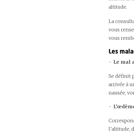
altitude.
La consulta
vous rense
vous rembo
Les malad
Le mal 
Se définit
arrivée à 
nausée, vo
L’œdème
Correspond
l’altitude,