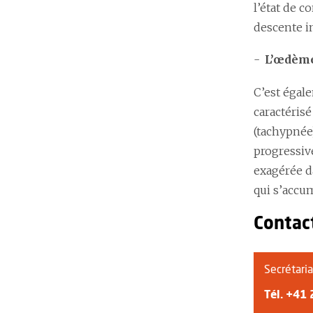
l’état de c
descente i
L’œdème
C’est égale
caractérisé
(tachypnée)
progressiv
exagérée d
qui s’accum
Contac
Secrétari
Tél.
+41 