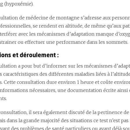
ng (hypoxémie).
ultation de médecine de montagne s’adresse aux personnes
ofessionnelles, se rendent en altitude, de même qu’aux pat
terférer avec les mécanismes d’adaptation manque d’oxygè
ntrainer ou effectuer une performance dans les sommets.
ions et déroulement :
ultation a pour but d’informer sur les mécanismes d’adapta
aractéristiques des différentes maladies liées à l’altitude
s. Cette consultation dure environ 1 heure et coûte enviro
 informations nécessaires, une documentation écrite ains
ts.
consultation, il sera également discuté de la pertinence de
s dans la grande majorité des situations ce test n’est pas 
ayant des problèmes de santé particuliers ou ayant déjà s