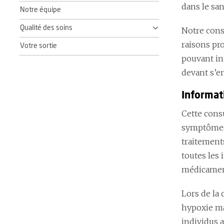
dans le sa
Notre équipe
Qualité des soins
Notre cons
raisons pr
Votre sortie
pouvant in
devant s’e
Informat
Cette cons
symptômes c
traitement
toutes les
médicamen
Lors de la 
hypoxie mai
individus 