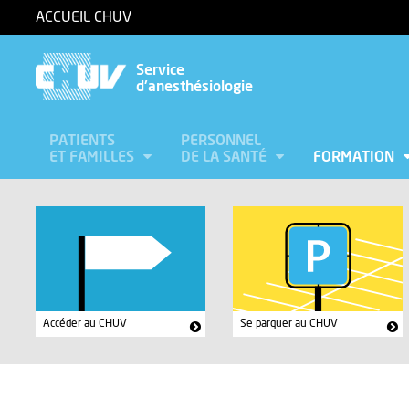
ACCUEIL CHUV
Service
d'anesthésiologie
PATIENTS
PERSONNEL
ET FAMILLES
DE LA SANTÉ
FORMATION
Accéder au CHUV
Se parquer au CHUV