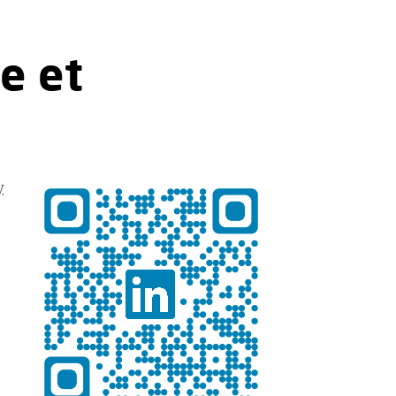
e et
.