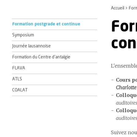
Accueil
For
For
Formation postgrade et continue
Symposium
con
Journée lausannoise
Formation du Centre d'antalgie
L'ensemble
FLAVA
Cours p
ATLS
Charlott
COALAT
Colloqu
auditoir
Colloque
auditoir
Suivez nou