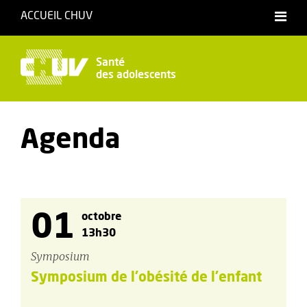
ACCUEIL CHUV
Santé
des adolescents
Agenda
01
octobre
13h30
Symposium
Symposium de l'obésité de l'enfant